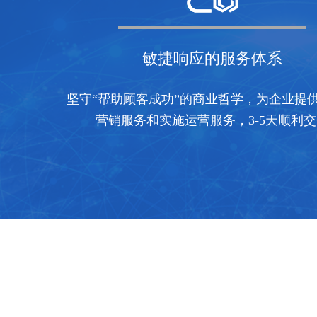
敏捷响应的服务体系
坚守“帮助顾客成功”的商业哲学，为企业提
营销服务和实施运营服务，3-5天顺利